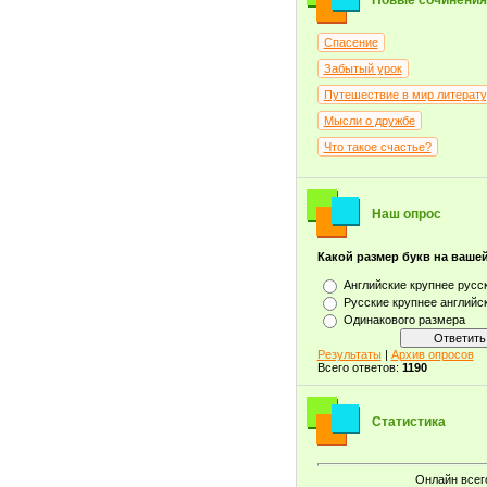
Новые сочинения
Спасение
Забытый урок
Путешествие в мир литерат
Мысли о дружбе
Что такое счастье?
Наш опрос
Какой размер букв на ваше
Английские крупнее русс
Русские крупнее английс
Одинакового размера
Результаты
|
Архив опросов
Всего ответов:
1190
Статистика
Онлайн всег