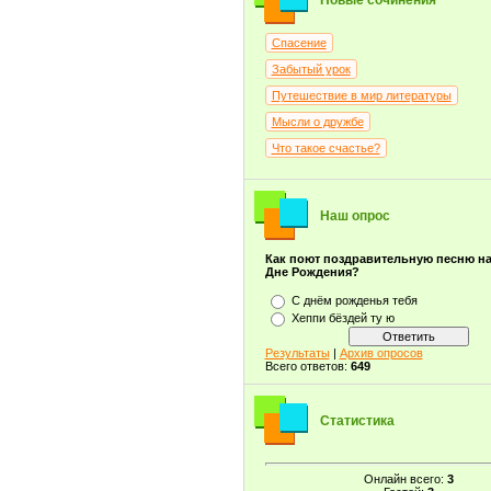
Новые сочинения
Спасение
Забытый урок
Путешествие в мир литературы
Мысли о дружбе
Что такое счастье?
Наш опрос
Как поют поздравительную песню н
Дне Рождения?
С днём рожденья тебя
Хеппи бёздей ту ю
Результаты
|
Архив опросов
Всего ответов:
649
Статистика
Онлайн всего:
3