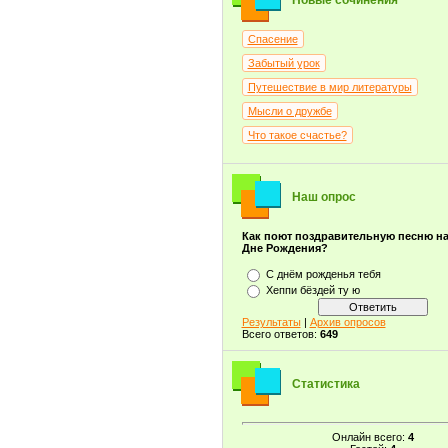
Новые сочинения
Спасение
Забытый урок
Путешествие в мир литературы
Мысли о дружбе
Что такое счастье?
Наш опрос
Как поют поздравительную песню н
Дне Рождения?
С днём рожденья тебя
Хеппи бёздей ту ю
Результаты
|
Архив опросов
Всего ответов:
649
Статистика
Онлайн всего:
4