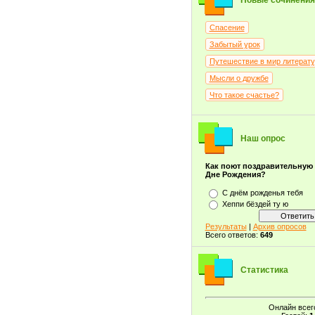
Новые сочинения
Спасение
Забытый урок
Путешествие в мир литерат
Мысли о дружбе
Что такое счастье?
Наш опрос
Как поют поздравительную
Дне Рождения?
С днём рожденья тебя
Хеппи бёздей ту ю
Результаты
|
Архив опросов
Всего ответов:
649
Статистика
Онлайн всег