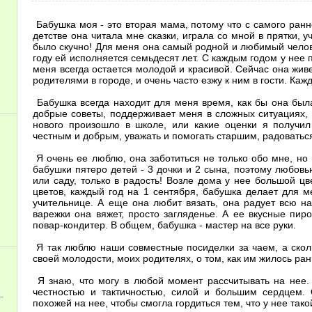
Бабушка моя - это вторая мама, потому что с самого ранн
детстве она читала мне сказки, играла со мной в прятки, у
было скучно! Для меня она самый родной и любимый челов
году ей исполняется семьдесят лет. С каждым годом у нее
меня всегда остается молодой и красивой. Сейчас она жив
родителями в городе, и очень часто езжу к ним в гости. Ка
Бабушка всегда находит для меня время, как бы она была
добрые советы, поддерживает меня в сложных ситуациях, 
нового произошло в школе, или какие оценки я получил
честным и добрым, уважать и помогать старшим, радоватьс
Я очень ее люблю, она заботиться не только обо мне, но
бабушки пятеро детей - 3 дочки и 2 сына, поэтому любов
или саду, только в радость! Возле дома у нее большой ц
цветов, каждый год на 1 сентября, бабушка делает для м
учительнице. А еще она любит вязать, она радует всю на
варежки она вяжет, просто загляденье. А ее вкусные пир
повар-кондитер. В общем, бабушка - мастер на все руки.
Я так люблю наши совместные посиделки за чаем, а сколь
своей молодости, моих родителях, о том, как им жилось ра
Я знаю, что могу в любой момент рассчитывать на нее.
честностью и тактичностью, силой и большим сердцем.
похожей на нее, чтобы смогла гордиться тем, что у нее так