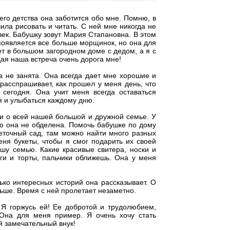
его детства она заботится обо мне. Помню, в
чила рисовать и читать. С ней мне никогда не
ек. Бабушку зовут Мария Стапановна. В этом
 появляется все больше морщинок, но она для
ет в большом загородном доме с дедом, а я с
ждая наша встреча очень дорога мне!
 не занята. Она всегда дает мне хорошие и
расспрашивает, как прошел у меня день, что
 сегодня. Она учит меня всегда оставаться
я и улыбаться каждому дню.
 и о всей нашей большой и дружной семье. У
ью она не обделена. Помочь бабушке по дому
веточный сад, там можно найти много разных
еня букеты, чтобы я смог подарить их своей
шу семью. Какие красивые свитера, носки и
оги и торты, пальчики оближешь. Она у меня
ко интересных историй она рассказывает. О
ньше. Время с ней пролетает незаметно.
 Я горжусь ей! Ее добротой и трудолюбием,
 Она для меня пример. Я очень хочу стать
ой замечательный внук!