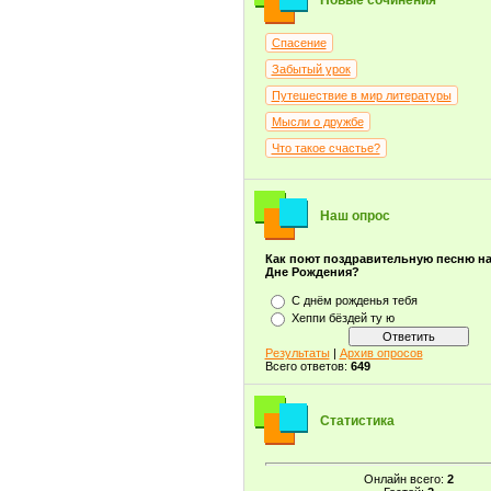
Новые сочинения
Спасение
Забытый урок
Путешествие в мир литературы
Мысли о дружбе
Что такое счастье?
Наш опрос
Как поют поздравительную песню н
Дне Рождения?
С днём рожденья тебя
Хеппи бёздей ту ю
Результаты
|
Архив опросов
Всего ответов:
649
Статистика
Онлайн всего:
2