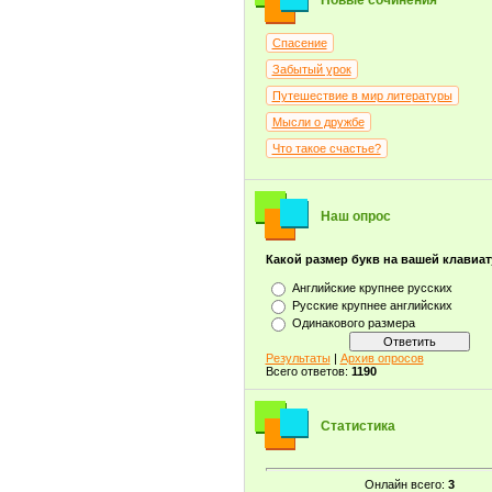
Новые сочинения
Спасение
Забытый урок
Путешествие в мир литературы
Мысли о дружбе
Что такое счастье?
Наш опрос
Какой размер букв на вашей клавиа
Английские крупнее русских
Русские крупнее английских
Одинакового размера
Результаты
|
Архив опросов
Всего ответов:
1190
Статистика
Онлайн всего:
3