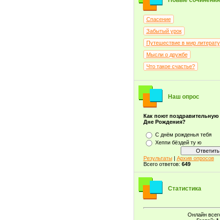
Новые сочинения
Спасение
Забытый урок
Путешествие в мир литерат
Мысли о дружбе
Что такое счастье?
Наш опрос
Как поют поздравительную
Дне Рождения?
С днём рожденья тебя
Хеппи бёздей ту ю
Результаты
|
Архив опросов
Всего ответов:
649
Статистика
Онлайн всег