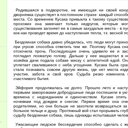
Родившаяся в подворотне, не имеющая ни своей конуры
дворняжка существует в постоянном страхе: каждый способе
места. Со временем Кусака привыкла к такому существова
прохожих она замечает только недругов, которые м
существование загоняет ее в самые захудалые места - в п
кое-как проводит время до наступления тепла, т.к. весной 
Бездомная собака давно убедилась, что люди могут принос
при угрозе способна ответить тем же. Поэтому Кусака сн
отскочила прочь. Последующее очень удивило ее и зас
погладил лохматую голову. Дальше у нее защекотал в н
хозяйка дачи подала собаке миску с аппетитной едой. Он
уплетает свалившееся с неба угощение. Кусака была ср
стала познавать совсем другую жизнь, где нет места изд
участие, забота и свой кров. Судьба резко изменила
счастливого бытия.
Эйфория продолжалась не долго. Прошло лето и наступ
первыми заморозками добродушные люди поспешили в уют
времена с недоеданием и одиночеством. Кусаке опять
ночевкам под дождем и снегом. Первое время она оче
родителями, но они больше не захотели возвращаться з
больное тельце и душу. Протяжный вой стал прорывать глу
судьбу бездомная собака, лишь однажды испытавшая челове
Ужасающее людское бессердечие способно сделать с жи