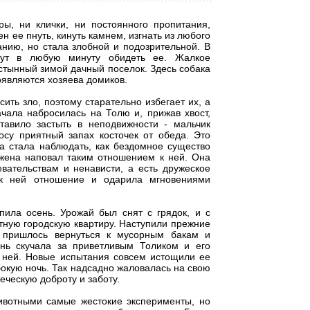
, ни клички, ни постоянного пропитания,
н ее пнуть, кинуть камнем, изгнать из любого
нию, но стала злобной и подозрительной. В
огут в любую минуту обидеть ее. Жалкое
устынный зимой дачный поселок. Здесь собака
появляются хозяева домиков.
ить зло, поэтому старательно избегает их, а
ачала набросилась на Толю и, прижав хвост,
тавило застыть в неподвижности - мальчик
осу приятный запах косточек от обеда. Это
а стала наблюдать, как бездомное существо
ажена наповал таким отношением к ней. Она
евательствам и ненависти, а есть дружеское
 к ней отношение и одарила мгновениями
ила осень. Урожай был снят с грядок, и с
ную городскую квартиру. Наступили прежние
 пришлось вернуться к мусорным бакам и
нь скучала за приветливым Толиком и его
а ней. Новые испытания совсем истощили ее
бокую ночь. Так надсадно жаловалась на свою
ческую доброту и заботу.
вотными самые жестокие эксперименты, но