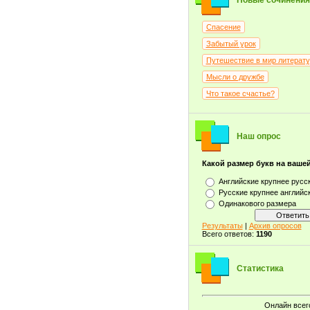
Новые сочинения
Спасение
Забытый урок
Путешествие в мир литерат
Мысли о дружбе
Что такое счастье?
Наш опрос
Какой размер букв на ваше
Английские крупнее русс
Русские крупнее английс
Одинакового размера
Результаты
|
Архив опросов
Всего ответов:
1190
Статистика
Онлайн всег