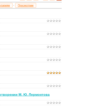
нтариям
·
Просмотрам
хотворении М. Ю. Лермонтова