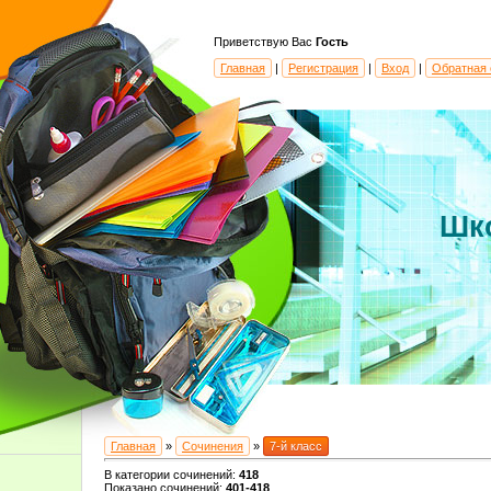
Приветствую Вас
Гость
Главная
|
Регистрация
|
Вход
|
Обратная 
Шк
Главная
»
Сочинения
»
7-й класс
В категории сочинений
:
418
Показано сочинений
:
401-418