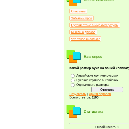
Новые сочинения
Спасение
Забытый урок
Путешествие в мир литературы
Мысли о дружбе
Что такое счастье?
Наш опрос
Какой размер букв на вашей клавиат
Английские крупнее русских
Русские крупнее английских
Одинакового размера
Результаты
|
Архив опросов
Всего ответов:
1190
Статистика
Онлайн всего:
1