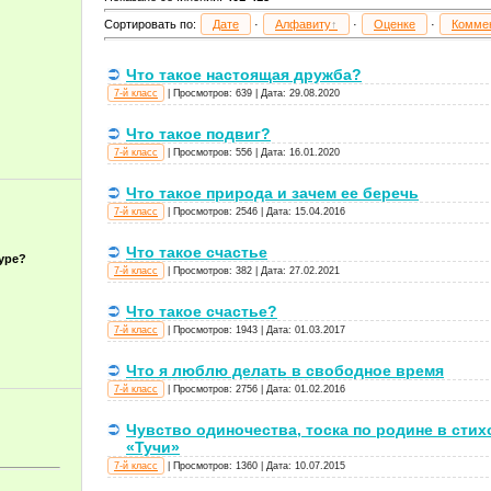
Сортировать по
:
Дате
·
Алфавиту
·
Оценке
·
Комме
Что такое настоящая дружба?
7-й класс
|
Просмотров:
639
|
Дата:
29.08.2020
Что такое подвиг?
7-й класс
|
Просмотров:
556
|
Дата:
16.01.2020
Что такое природа и зачем ее беречь
7-й класс
|
Просмотров:
2546
|
Дата:
15.04.2016
Что такое счастье
уре?
7-й класс
|
Просмотров:
382
|
Дата:
27.02.2021
Что такое счастье?
7-й класс
|
Просмотров:
1943
|
Дата:
01.03.2017
Что я люблю делать в свободное время
7-й класс
|
Просмотров:
2756
|
Дата:
01.02.2016
Чувство одиночества, тоска по родине в сти
«Тучи»
7-й класс
|
Просмотров:
1360
|
Дата:
10.07.2015