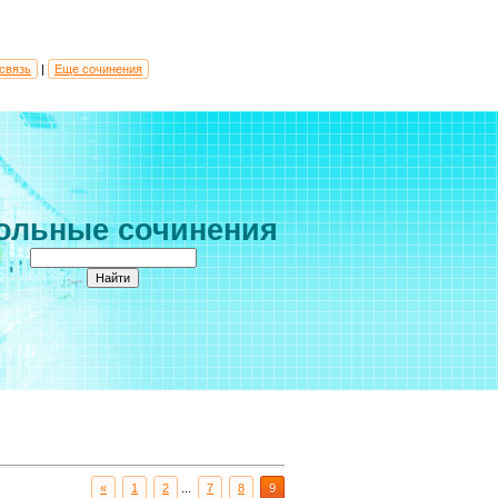
связь
|
Еще сочинения
ольные сочинения
«
1
2
...
7
8
9