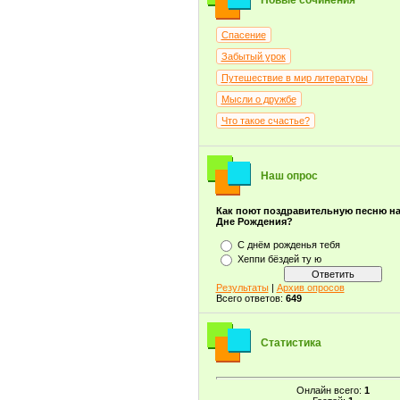
Новые сочинения
Спасение
Забытый урок
Путешествие в мир литературы
Мысли о дружбе
Что такое счастье?
Наш опрос
Как поют поздравительную песню н
Дне Рождения?
С днём рожденья тебя
Хеппи бёздей ту ю
Результаты
|
Архив опросов
Всего ответов:
649
Статистика
Онлайн всего:
1