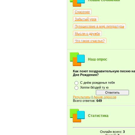
Новые сочинения
Спасение
Забытый урок
Путешествие в мир литературы
Мысли о дружбе
Что такое счастье?
Наш опрос
Как поют поздравительную песню н
Дне Рождения?
С днём рожденья тебя
Хеппи бёздей ту ю
Результаты
|
Архив опросов
Всего ответов:
649
Статистика
Онлайн всего:
3