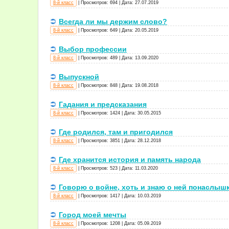
8-й класс
|
Просмотров:
694
|
Дата:
27.07.2019
Всегда ли мы держим слово?
8-й класс
|
Просмотров:
649
|
Дата:
20.05.2019
Выбор профессии
8-й класс
|
Просмотров:
489
|
Дата:
13.09.2020
Выпускной
8-й класс
|
Просмотров:
848
|
Дата:
19.08.2018
Гадания и предсказания
8-й класс
|
Просмотров:
1424
|
Дата:
30.05.2015
Где родился, там и пригодился
8-й класс
|
Просмотров:
3851
|
Дата:
28.12.2018
Где хранится история и память народа
8-й класс
|
Просмотров:
523
|
Дата:
11.03.2020
Говорю о войне, хоть и знаю о ней понаслыш
8-й класс
|
Просмотров:
1417
|
Дата:
10.03.2019
Город моей мечты
8-й класс
|
Просмотров:
1208
|
Дата:
05.09.2019