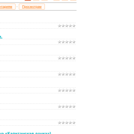
нтариям
·
Просмотрам
.
на «Капитанская дочка»)