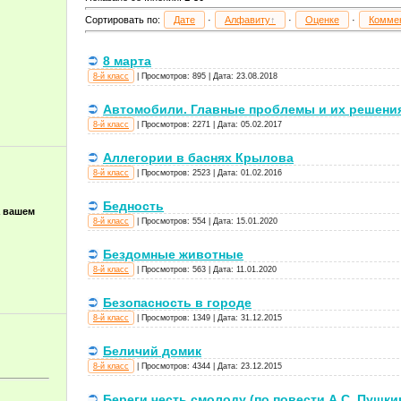
Сортировать по
:
Дате
·
Алфавиту
·
Оценке
·
Комме
8 марта
8-й класс
|
Просмотров:
895
|
Дата:
23.08.2018
Автомобили. Главные проблемы и их решения
8-й класс
|
Просмотров:
2271
|
Дата:
05.02.2017
Аллегории в баснях Крылова
8-й класс
|
Просмотров:
2523
|
Дата:
01.02.2016
Бедность
а вашем
8-й класс
|
Просмотров:
554
|
Дата:
15.01.2020
Бездомные животные
8-й класс
|
Просмотров:
563
|
Дата:
11.01.2020
Безопасность в городе
8-й класс
|
Просмотров:
1349
|
Дата:
31.12.2015
Беличий домик
8-й класс
|
Просмотров:
4344
|
Дата:
23.12.2015
Береги честь смолоду (по повести А.С. Пушки