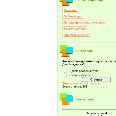
Новые сочинения
Спасение
Забытый урок
Путешествие в мир литературы
Мысли о дружбе
Что такое счастье?
Наш опрос
Как поют поздравительную песню н
Дне Рождения?
С днём рожденья тебя
Хеппи бёздей ту ю
Результаты
|
Архив опросов
Всего ответов:
649
Статистика
Онлайн всего:
4