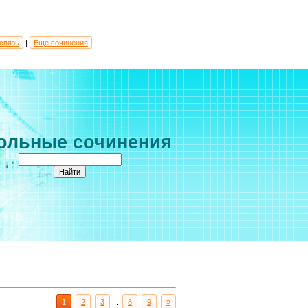
связь
|
Еще сочинения
ольные сочинения
1
2
3
...
8
9
»