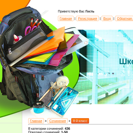
Приветствую Вас
Гость
Главная
|
Регистрация
|
Вход
|
Обратная 
Шк
Главная
»
Сочинения
»
8-й класс
В категории сочинений
:
436
Показано сочинений
:
1-50