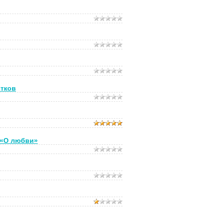
стков
а «О любви»