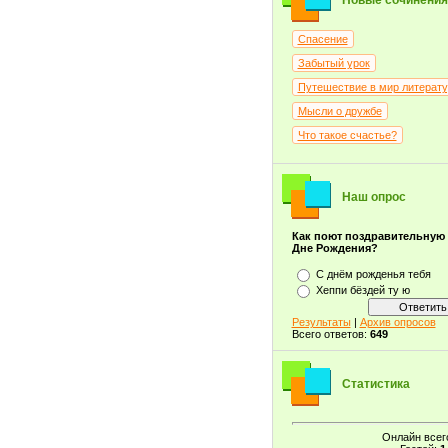
Новые сочинения
Спасение
Забытый урок
Путешествие в мир литерат
Мысли о дружбе
Что такое счастье?
Наш опрос
Как поют поздравительную
Дне Рождения?
С днём рожденья тебя
Хеппи бёздей ту ю
Результаты
|
Архив опросов
Всего ответов:
649
Статистика
Онлайн всег