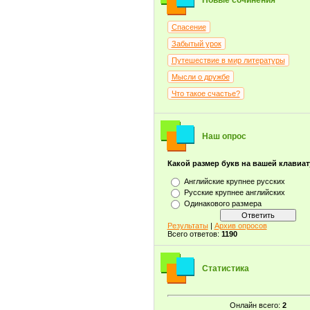
Новые сочинения
Спасение
Забытый урок
Путешествие в мир литературы
Мысли о дружбе
Что такое счастье?
Наш опрос
Какой размер букв на вашей клавиа
Английские крупнее русских
Русские крупнее английских
Одинакового размера
Результаты
|
Архив опросов
Всего ответов:
1190
Статистика
Онлайн всего:
2