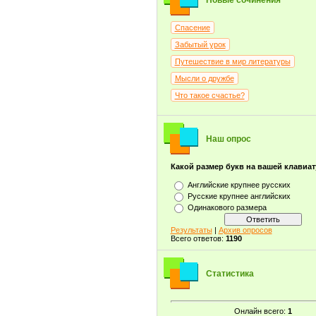
Новые сочинения
Спасение
Забытый урок
Путешествие в мир литературы
Мысли о дружбе
Что такое счастье?
Наш опрос
Какой размер букв на вашей клавиа
Английские крупнее русских
Русские крупнее английских
Одинакового размера
Результаты
|
Архив опросов
Всего ответов:
1190
Статистика
Онлайн всего:
1