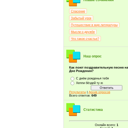
Новые сочинения
Спасение
Забытый урок
Путешествие в мир литературы
Мысли о дружбе
Что такое счастье?
Наш опрос
Как поют поздравительную песню н
Дне Рождения?
С днём рожденья тебя
Хеппи бёздей ту ю
Результаты
|
Архив опросов
Всего ответов:
649
Статистика
Онлайн всего:
1