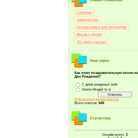
Новые сочинения
Спасение
Забытый урок
Путешествие в мир литературы
Мысли о дружбе
Что такое счастье?
Наш опрос
Как поют поздравительную песню н
Дне Рождения?
С днём рожденья тебя
Хеппи бёздей ту ю
Результаты
|
Архив опросов
Всего ответов:
649
Статистика
Онлайн всего:
3