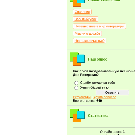
Новые сочинения
Спасение
Забытый урок
Путешествие в мир литературы
Мысли о дружбе
Что такое счастье?
Наш опрос
Как поют поздравительную песню н
Дне Рождения?
С днём рожденья тебя
Хеппи бёздей ту ю
Результаты
|
Архив опросов
Всего ответов:
649
Статистика
Онлайн всего:
1