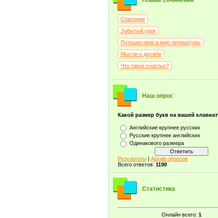
Новые сочинения
Спасение
Забытый урок
Путешествие в мир литературы
Мысли о дружбе
Что такое счастье?
Наш опрос
Какой размер букв на вашей клавиа
Английские крупнее русских
Русские крупнее английских
Одинакового размера
Результаты
|
Архив опросов
Всего ответов:
1190
Статистика
Онлайн всего:
1