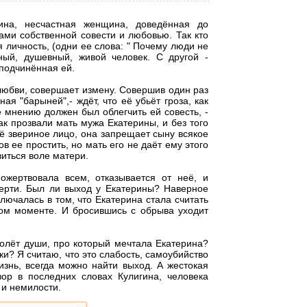
ина, несчастная женщина, доведённая до
ами собственной совести и любовью. Так кто
 личность, (одни ее слова: " Почему люди не
нный, душевный, живой человек. С другой -
подчинённая ей.
любви, совершает измену. Совершив один раз
я "барыней",- ждёт, что её убьёт гроза, как
е мнению должен был облегчить ей совесть, -
так прозвали мать мужа Екатерины, и без того
ё звериное лицо, она запрещает сыну всякое
в ее простить, но мать его не даёт ему этого
виться воле матери.
ожертвовала всем, отказывается от неё, и
мерти. Был ли выход у Екатерины? Наверное
ючалась в том, что Екатерина стала считать
ном моменте. И бросившись с обрыва уходит
олёт души, про который мечтала Екатерина?
и? Я считаю, что это слабость, самоубийство
знь, всегда можно найти выход. А жестокая
вор в последних словах Кулигина, человека
 и немилости.