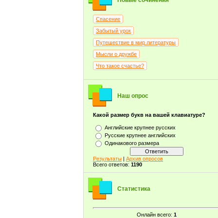
Новые сочинения
Спасение
Забытый урок
Путешествие в мир литературы
Мысли о дружбе
Что такое счастье?
Наш опрос
Какой размер букв на вашей клавиатуре?
Английские крупнее русских
Русские крупнее английских
Одинакового размера
Результаты
|
Архив опросов
Всего ответов:
1190
Статистика
Онлайн всего:
1