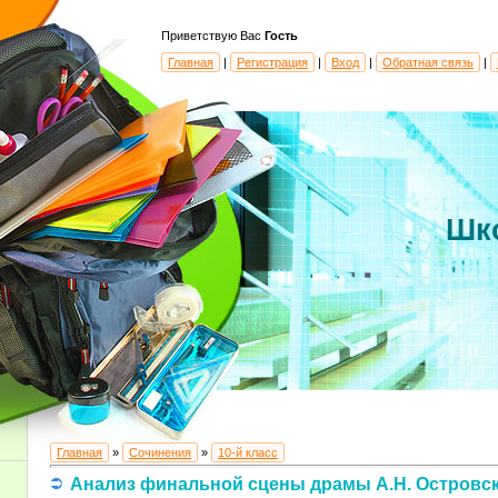
Приветствую Вас
Гость
Главная
|
Регистрация
|
Вход
|
Обратная связь
|
Шк
Главная
»
Сочинения
»
10-й класс
Анализ финальной сцены драмы А.Н. Островск