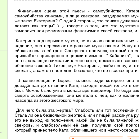
Финальная сцена этой пьесы - самоубийство. Катер
самоубийства ханжами, в лице свекрови, раздираемая мук
же такая Екатерина? С одной стороны, это тонкая душевная
летают как птицы" ) ,- говорят о том, что это чувстве
замороченная религиозным фанатизмом своей свекрови, и 
Катерина под порывом чувств, не в силах сопротивляться 
падение, она переживает страшные муки совести. Напуганна
ей казалось за её грех. Совершает поступок, который по е
признаётся принародно в церкви в измене. " Кабаниха", - 
не выражающая симпатии к жене сына, показывает все сво
общение с женой. Тихон, муж Екатерины, любит жену, и гото
сделать, а сам он настолько безволен, что не в силах проти
В конце-концов и Борис, человек ради которого она п
доведённая до отчаяния Катя, находит покой только в с
был. Можно было уйти в монастырь например. Но беда закл
смерть освобождением, она мечтала о ней, как о желан
навсегда из этого жестокого мира.
Для чего была эта жертва? Слабость или тот последний п
Стала ли
она
безвольной жертвой, или птицей раскинула рук
это не выход из положения, какой бы не была тяжелой жи
свекровь, и слабовольный её сын, получили свой приго
который принес тело Кати, обличившего их в жестокосердии