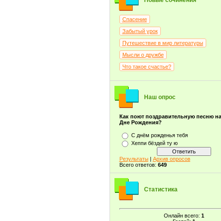
Новые сочинения
Спасение
Забытый урок
Путешествие в мир литературы
Мысли о дружбе
Что такое счастье?
Наш опрос
Как поют поздравительную песню н
Дне Рождения?
С днём рожденья тебя
Хеппи бёздей ту ю
Результаты
|
Архив опросов
Всего ответов:
649
Статистика
Онлайн всего:
1