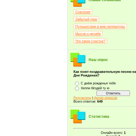
Новые сочинения
Спасение
Забытый урок
Путешествие в мир литературы
Мысли о дружбе
Что такое счастье?
Наш опрос
Как поют поздравительную песню н
Дне Рождения?
С днём рожденья тебя
Хеппи бёздей ту ю
Результаты
|
Архив опросов
Всего ответов:
649
Статистика
Онлайн всего:
1