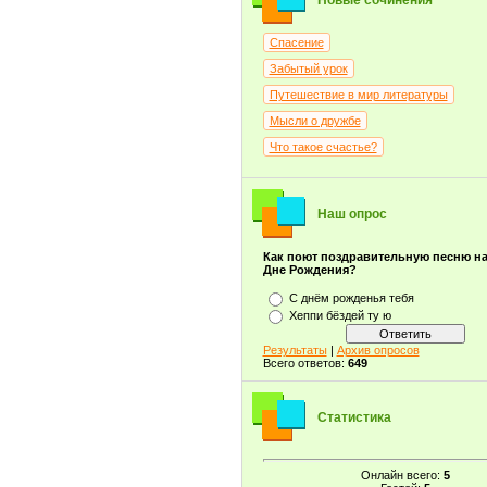
Новые сочинения
Спасение
Забытый урок
Путешествие в мир литературы
Мысли о дружбе
Что такое счастье?
Наш опрос
Как поют поздравительную песню н
Дне Рождения?
С днём рожденья тебя
Хеппи бёздей ту ю
Результаты
|
Архив опросов
Всего ответов:
649
Статистика
Онлайн всего:
5