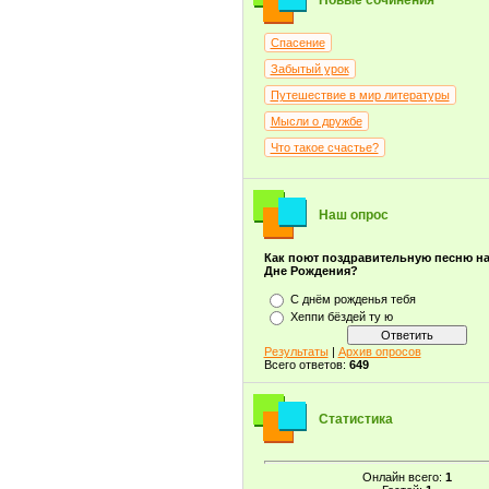
Новые сочинения
Спасение
Забытый урок
Путешествие в мир литературы
Мысли о дружбе
Что такое счастье?
Наш опрос
Как поют поздравительную песню н
Дне Рождения?
С днём рожденья тебя
Хеппи бёздей ту ю
Результаты
|
Архив опросов
Всего ответов:
649
Статистика
Онлайн всего:
1