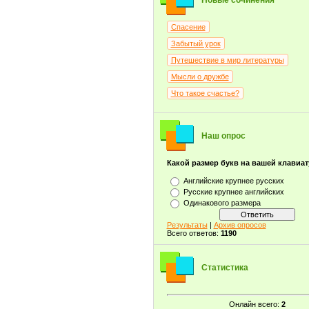
Новые сочинения
Спасение
Забытый урок
Путешествие в мир литературы
Мысли о дружбе
Что такое счастье?
Наш опрос
Какой размер букв на вашей клавиа
Английские крупнее русских
Русские крупнее английских
Одинакового размера
Результаты
|
Архив опросов
Всего ответов:
1190
Статистика
Онлайн всего:
2