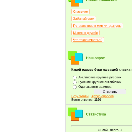
Новые сочинения
Спасение
Забытый урок
Путешествие в мир литературы
Мысли о дружбе
Что такое счастье?
Наш опрос
Какой размер букв на вашей клавиа
Английские крупнее русских
Русские крупнее английских
Одинакового размера
Результаты
|
Архив опросов
Всего ответов:
1190
Статистика
Онлайн всего:
1