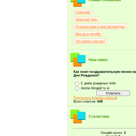
Новые сочинения
Спасение
Забытый урок
Путешествие в мир литературы
Мысли о дружбе
Что такое счастье?
Наш опрос
Как поют поздравительную песню н
Дне Рождения?
С днём рожденья тебя
Хеппи бёздей ту ю
Результаты
|
Архив опросов
Всего ответов:
649
Статистика
Онлайн всего:
3