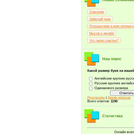
Новые сочинения
Спасение
Забытый урок
Путешествие в мир литерат
Мысли о дружбе
Что такое счастье?
Наш опрос
Какой размер букв на ваше
Английские крупнее русс
Русские крупнее английс
Одинакового размера
Результаты
|
Архив опросов
Всего ответов:
1190
Статистика
Онлайн всег