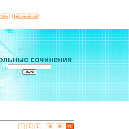
связь
|
Еще сочинения
ольные сочинения
«
1
2
...
59
60
61