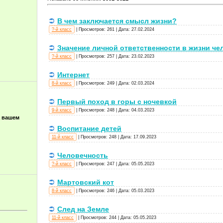
В чем заключается смысл жизни?
?-й класс
|
Просмотров:
261
|
Дата:
27.02.2024
Значение личной ответственности в жизни че
?-й класс
|
Просмотров:
257
|
Дата:
23.02.2023
Интернет
8-й класс
|
Просмотров:
249
|
Дата:
02.03.2024
Первый поход в горы с ночевкой
9-й класс
|
Просмотров:
248
|
Дата:
04.03.2023
а вашем
Воспитание детей
11-й класс
|
Просмотров:
248
|
Дата:
17.09.2023
Человечность
?-й класс
|
Просмотров:
247
|
Дата:
05.05.2023
Мартовский кот
8-й класс
|
Просмотров:
246
|
Дата:
05.03.2023
След на Земле
11-й класс
|
Просмотров:
244
|
Дата:
05.05.2023