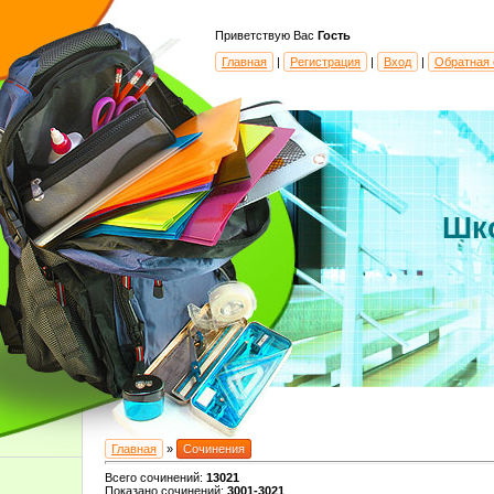
Приветствую Вас
Гость
Главная
|
Регистрация
|
Вход
|
Обратная 
Шк
Главная
»
Сочинения
Всего сочинений
:
13021
Показано сочинений
:
3001-3021