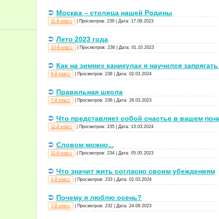
Москва – столица нашей Родины
11-й класс
|
Просмотров:
239
|
Дата:
17.09.2023
Лето 2023 года
10-й класс
|
Просмотров:
238
|
Дата:
01.10.2023
Как на зимних каникулах я научился запрягат
6-й класс
|
Просмотров:
238
|
Дата:
02.03.2024
Правильная школа
?-й класс
|
Просмотров:
236
|
Дата:
26.03.2023
Что представляет собой счастье в вашем по
11-й класс
|
Просмотров:
235
|
Дата:
13.03.2024
Словом можно...
11-й класс
|
Просмотров:
234
|
Дата:
05.05.2023
Что значит жить согласно своим убеждениям
2-й класс
|
Просмотров:
233
|
Дата:
02.03.2024
Почему я люблю осень?
7-й класс
|
Просмотров:
232
|
Дата:
24.09.2023