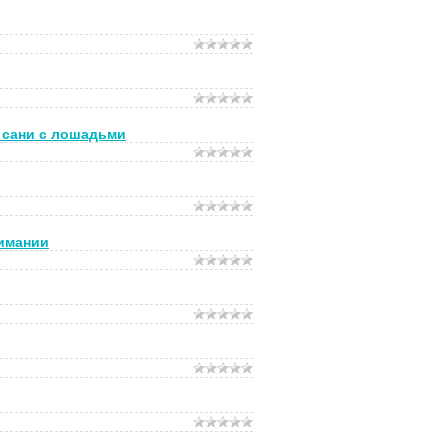
ь сани с лошадьми
нимании