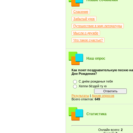
Новые сочинения
Спасение
Забытый урок
Путешествие в мир литературы
Мысли о дружбе
Что такое счастье?
Наш опрос
Как поют поздравительную песню н
Дне Рождения?
С днём рожденья тебя
Хеппи бёздей ту ю
Результаты
|
Архив опросов
Всего ответов:
649
Статистика
Онлайн всего:
2