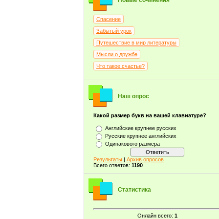
Новые сочинения
Спасение
Забытый урок
Путешествие в мир литературы
Мысли о дружбе
Что такое счастье?
Наш опрос
Какой размер букв на вашей клавиатуре?
Английские крупнее русских
Русские крупнее английских
Одинакового размера
Результаты
|
Архив опросов
Всего ответов:
1190
Статистика
Онлайн всего:
1