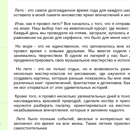
Лето - это самое долгожданное время года для каждого шк
оставило в моей памяти множество ярких впечатлений и ин
Итак, как я провел лето? Все началось с того, что я отпр
на море. Наш выбор пал на живописный курорт, где можно
Каждый день мы проводили на пляже, загорали, купались и
равновесие на доске для серфинга, что было для меня на
Но море - это не единственное, что запомнилось мне из
провел время с новыми друзьями. Мы вместе ходили н
занимались творчеством. В одном из лагерей у нас был 
продемонстрировать свое музыкальное мастерство и испо
Но лето - это не только отдых, но и возможность разн
несколько мастер-классов по рисованию, где научился
создавать картины, которые раньше показались бы мне нев
различных книг: приключений, фантастики и детективов. К
не мог оторваться от этих удивительных историй.
Кроме того, я провёл несколько увлекательных дней в похо
наслаждались красивой природой, сделали костёр и приго
научился разбирать палатку, ориентироваться на местн
незабываемые впечатления, которые я запомню надолго.
Лето было полным событий, веселья и интересных мо
запомнил это время на всю жизнь. Такие летние приклю
самостоятельнее.