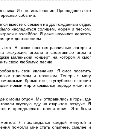
ольника. И я не исключение. Прошедшее лето
тересных событий.
авился вместе с семьей на долгожданный отдых
 было насладиться солнцем, морем и песком.
 играли в волейбол. Я даже научился держать
стоящим достижением.
 лета. Я также посетил различные лагеря и
а экскурсии, играли в спортивные игры и
даже маленький концерт, на котором я смог
лнить свою любимую песню.
ообразить свои увлечения. Я смог посетить
 новым приемам и техникам. Теперь я могу
озможными. Кроме того, я углубился в чтение
аждый новый мир открывался передо мной, и я
де с моим отцом. Мы отправились в горы, где
товили вкусную еду на открытом воздухе. Я
ости и преодолевать препятствия. Это были
ментов. Я наслаждался каждой минутой и
чения помогли мне стать опытнее, смелее и