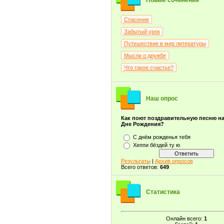
Новые сочинения
Спасение
Забытый урок
Путешествие в мир литературы
Мысли о дружбе
Что такое счастье?
Наш опрос
Как поют поздравительную песню н
Дне Рождения?
С днём рожденья тебя
Хеппи бёздей ту ю
Результаты
|
Архив опросов
Всего ответов:
649
Статистика
Онлайн всего:
1