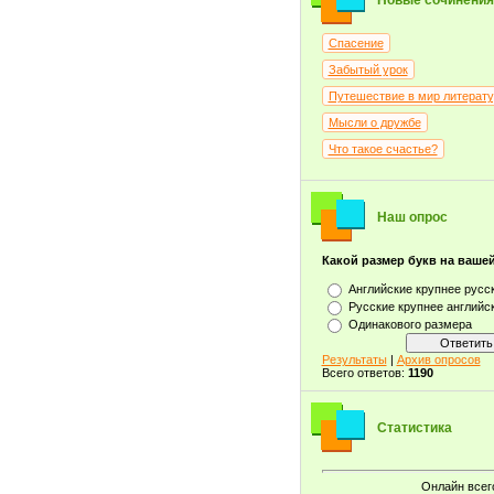
Новые сочинения
Спасение
Забытый урок
Путешествие в мир литерат
Мысли о дружбе
Что такое счастье?
Наш опрос
Какой размер букв на ваше
Английские крупнее русс
Русские крупнее английс
Одинакового размера
Результаты
|
Архив опросов
Всего ответов:
1190
Статистика
Онлайн всег