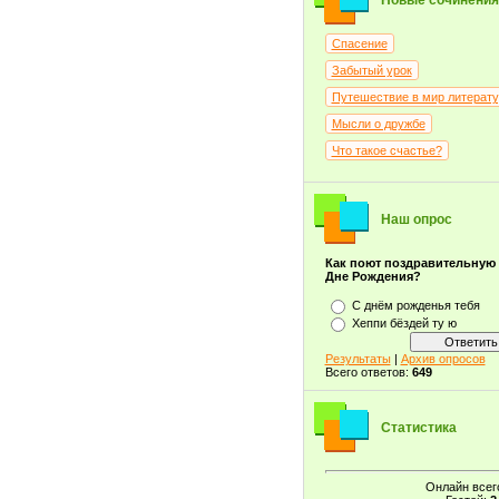
Новые сочинения
Спасение
Забытый урок
Путешествие в мир литерат
Мысли о дружбе
Что такое счастье?
Наш опрос
Как поют поздравительную
Дне Рождения?
С днём рожденья тебя
Хеппи бёздей ту ю
Результаты
|
Архив опросов
Всего ответов:
649
Статистика
Онлайн всег