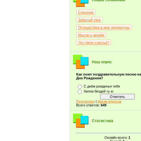
Новые сочинения
Спасение
Забытый урок
Путешествие в мир литературы
Мысли о дружбе
Что такое счастье?
Наш опрос
Как поют поздравительную песню н
Дне Рождения?
С днём рожденья тебя
Хеппи бёздей ту ю
Результаты
|
Архив опросов
Всего ответов:
649
Статистика
Онлайн всего:
1