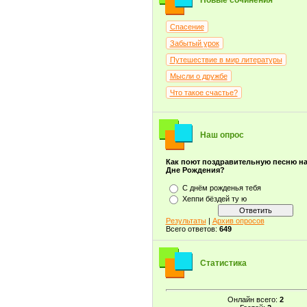
Новые сочинения
Спасение
Забытый урок
Путешествие в мир литературы
Мысли о дружбе
Что такое счастье?
Наш опрос
Как поют поздравительную песню н
Дне Рождения?
С днём рожденья тебя
Хеппи бёздей ту ю
Результаты
|
Архив опросов
Всего ответов:
649
Статистика
Онлайн всего:
2