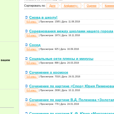
Сортировать по
:
Дате
·
Алфавиту
·
Оценке
·
Комме
Снова в школу!
8-й класс
|
Просмотров:
1595
|
Дата:
11.08.2019
Соревнования между школами нашего города
8-й класс
|
Просмотров:
1973
|
Дата:
16.11.2016
Сосед
8-й класс
|
Просмотров:
925
|
Дата:
16.09.2016
Социальные сети плюсы и минусы
а вашем
8-й класс
|
Просмотров:
899
|
Дата:
24.03.2019
Сочинение о космосе
5-й класс
|
Просмотров:
7018
|
Дата:
24.01.2016
Сочинение по картине «Спор» Юрия Пименова
8-й класс
|
Просмотров:
2938
|
Дата:
10.11.2016
Сочинение по картине В.Д. Поленова «Золота
8-й класс
|
Просмотров:
779
|
Дата:
24.01.2019
Сочинение по картине К. Ф. Юона «Мартовско