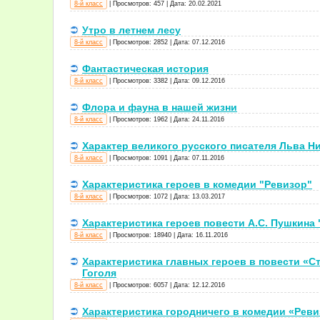
8-й класс
|
Просмотров:
457
|
Дата:
20.02.2021
Утро в летнем лесу
8-й класс
|
Просмотров:
2852
|
Дата:
07.12.2016
Фантастическая история
8-й класс
|
Просмотров:
3382
|
Дата:
09.12.2016
Флора и фауна в нашей жизни
8-й класс
|
Просмотров:
1962
|
Дата:
24.11.2016
Характер великого русского писателя Льва Н
8-й класс
|
Просмотров:
1091
|
Дата:
07.11.2016
Характеристика героев в комедии "Ревизор"
8-й класс
|
Просмотров:
1072
|
Дата:
13.03.2017
Характеристика героев повести А.С. Пушкина 
8-й класс
|
Просмотров:
18940
|
Дата:
16.11.2016
Характеристика главных героев в повести «С
Гоголя
8-й класс
|
Просмотров:
6057
|
Дата:
12.12.2016
Характеристика городничего в комедии «Ревиз