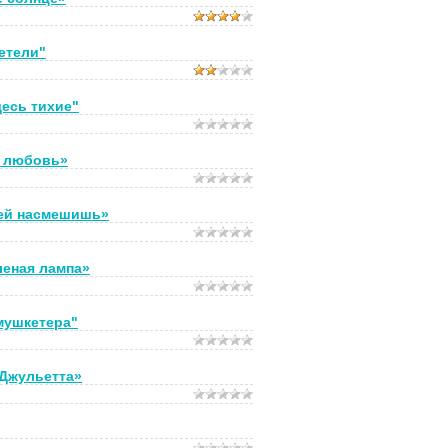
етели"
десь тихие"
я любовь»
ей насмешишь»
леная лампа»
мушкетера"
 Джульетта»