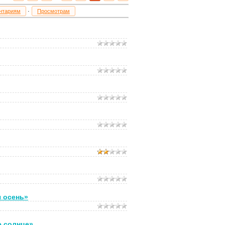
нтариям
·
Просмотрам
я осень»
е солнце»