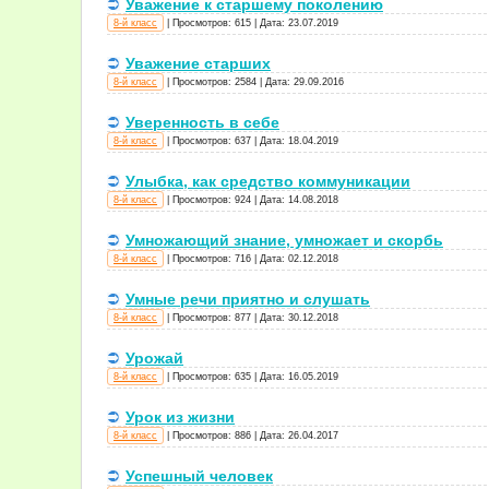
Уважение к старшему поколению
8-й класс
|
Просмотров:
615
|
Дата:
23.07.2019
Уважение старших
8-й класс
|
Просмотров:
2584
|
Дата:
29.09.2016
Уверенность в себе
8-й класс
|
Просмотров:
637
|
Дата:
18.04.2019
Улыбка, как средство коммуникации
8-й класс
|
Просмотров:
924
|
Дата:
14.08.2018
Умножающий знание, умножает и скорбь
8-й класс
|
Просмотров:
716
|
Дата:
02.12.2018
Умные речи приятно и слушать
8-й класс
|
Просмотров:
877
|
Дата:
30.12.2018
Урожай
8-й класс
|
Просмотров:
635
|
Дата:
16.05.2019
Урок из жизни
8-й класс
|
Просмотров:
886
|
Дата:
26.04.2017
Успешный человек