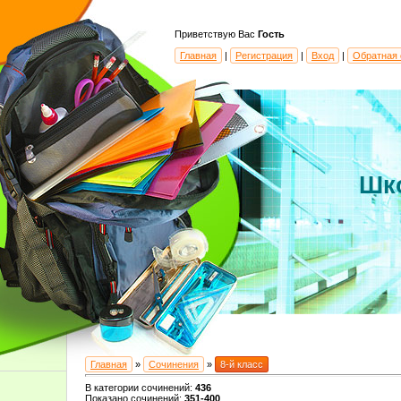
Приветствую Вас
Гость
Главная
|
Регистрация
|
Вход
|
Обратная 
Шк
Главная
»
Сочинения
»
8-й класс
В категории сочинений
:
436
Показано сочинений
:
351-400