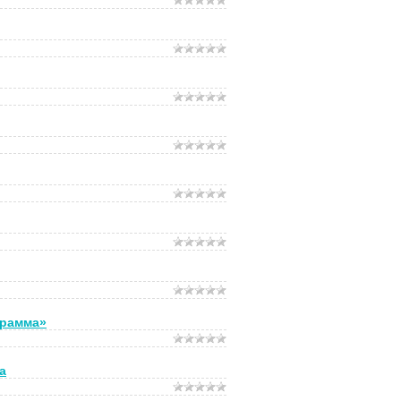
грамма»
а