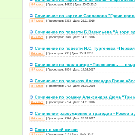
8-й класс
|
Просмотров:
14720
|
Дата:
25.05.2015
Сочинение по картине Саврасова "Грачи прил
8-й класс
|
Просмотров:
5363
|
Дата:
26.11.2016
Сочинение по повести Б.Васильева "А зори з
8-й класс
|
Просмотров:
3546
|
Дата:
14.11.2016
Сочинение по повести И.С. Тургенева «Перва
8-й класс
|
Просмотров:
930
|
Дата:
25.11.2018
Сочинение по пословице «Поспешишь — люд
8-й класс
|
Просмотров:
3894
|
Дата:
14.02.2017
Сочинение по рассказу Александра Грина «Зе
8-й класс
|
Просмотров:
2772
|
Дата:
04.01.2016
Сочинение по роману Александра Дюма "Три 
8-й класс
|
Просмотров:
2704
|
Дата:
14.11.2016
Сочинение-рассуждение о трагедии «Ромео и
8-й класс
|
Просмотров:
2374
|
Дата:
26.03.2017
Спорт в моей жизни
8-й класс
|
Просмотров:
915
|
Дата:
19.04.2017