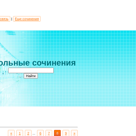
связь
|
Еще сочинения
ольные сочинения
«
1
2
...
6
7
8
9
»