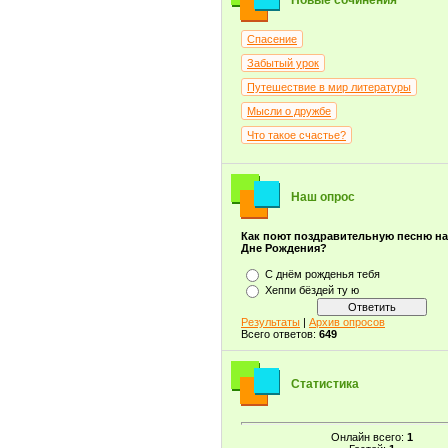
Новые сочинения
Спасение
Забытый урок
Путешествие в мир литературы
Мысли о дружбе
Что такое счастье?
Наш опрос
Как поют поздравительную песню н
Дне Рождения?
С днём рожденья тебя
Хеппи бёздей ту ю
Результаты
|
Архив опросов
Всего ответов:
649
Статистика
Онлайн всего:
1