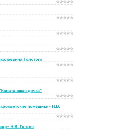
иколаевича Толстого
"Капитанская дочка"
таросветские помещики» Н.В.
ор» Н.В. Гоголя