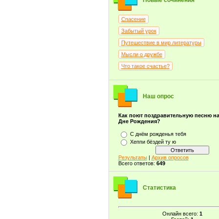
Новые сочинения
Спасение
Забытый урок
Путешествие в мир литературы
Мысли о дружбе
Что такое счастье?
Наш опрос
Как поют поздравительную песню н
Дне Рождения?
С днём рожденья тебя
Хеппи бёздей ту ю
Результаты
|
Архив опросов
Всего ответов:
649
Статистика
Онлайн всего:
1