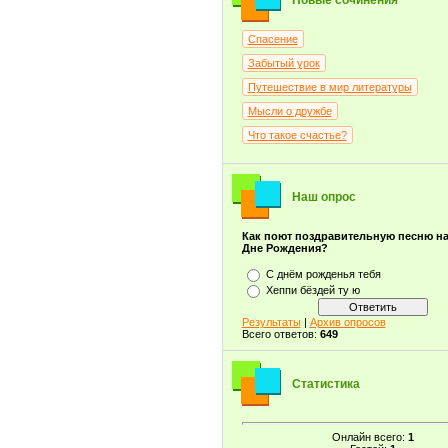
Новые сочинения
Спасение
Забытый урок
Путешествие в мир литературы
Мысли о дружбе
Что такое счастье?
Наш опрос
Как поют поздравительную песню н
Дне Рождения?
С днём рожденья тебя
Хеппи бёздей ту ю
Результаты
|
Архив опросов
Всего ответов:
649
Статистика
Онлайн всего:
1