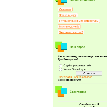
Новые сочинения
Спасение
Забытый урок
Путешествие в мир литературы
Мысли о дружбе
Что такое счастье?
Наш опрос
Как поют поздравительную песню н
Дне Рождения?
С днём рожденья тебя
Хеппи бёздей ту ю
Результаты
|
Архив опросов
Всего ответов:
649
Статистика
Онлайн всего:
5