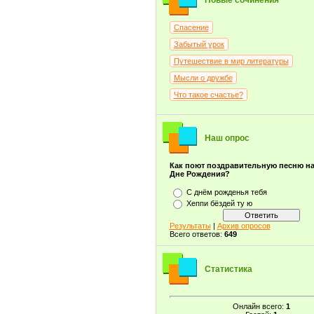
Новые сочинения
Спасение
Забытый урок
Путешествие в мир литературы
Мысли о дружбе
Что такое счастье?
Наш опрос
Как поют поздравительную песню н
Дне Рождения?
С днём рожденья тебя
Хеппи бёздей ту ю
Результаты
|
Архив опросов
Всего ответов:
649
Статистика
Онлайн всего:
1