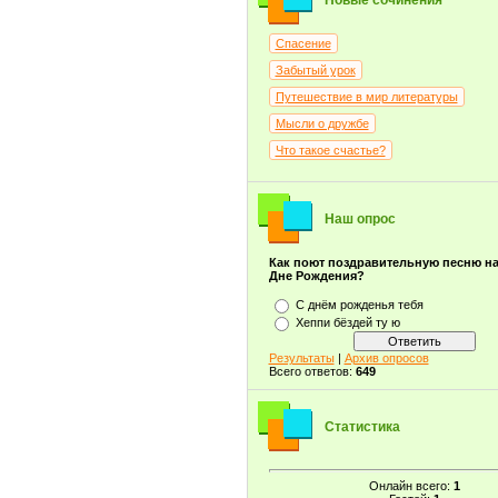
Новые сочинения
Спасение
Забытый урок
Путешествие в мир литературы
Мысли о дружбе
Что такое счастье?
Наш опрос
Как поют поздравительную песню н
Дне Рождения?
С днём рожденья тебя
Хеппи бёздей ту ю
Результаты
|
Архив опросов
Всего ответов:
649
Статистика
Онлайн всего:
1