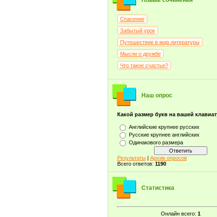
Новые сочинения
Спасение
Забытый урок
Путешествие в мир литературы
Мысли о дружбе
Что такое счастье?
Наш опрос
Какой размер букв на вашей клавиа
Английские крупнее русских
Русские крупнее английских
Одинакового размера
Результаты
|
Архив опросов
Всего ответов:
1190
Статистика
Онлайн всего:
1