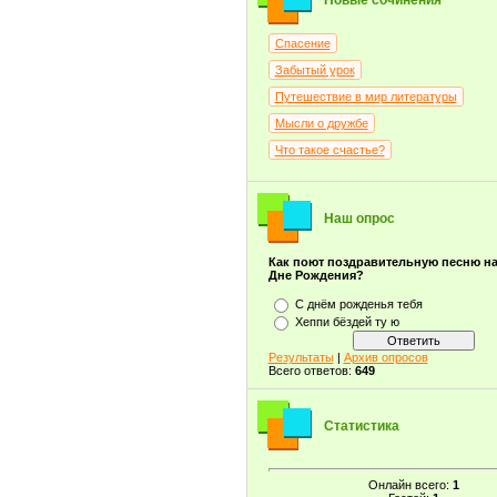
Новые сочинения
Спасение
Забытый урок
Путешествие в мир литературы
Мысли о дружбе
Что такое счастье?
Наш опрос
Как поют поздравительную песню н
Дне Рождения?
С днём рожденья тебя
Хеппи бёздей ту ю
Результаты
|
Архив опросов
Всего ответов:
649
Статистика
Онлайн всего:
1