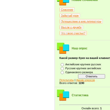
Новые сочинения
Спасение
Забытый урок
Путешествие в мир литературы
Мысли о дружбе
Что такое счастье?
Наш опрос
Какой размер букв на вашей клавиа
Английские крупнее русских
Русские крупнее английских
Одинакового размера
Результаты
|
Архив опросов
Всего ответов:
1190
Статистика
Онлайн всего:
1