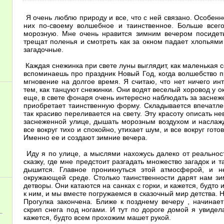
Я очень люблю природу и все, что с ней связано. Особенн
них по-своему волшебное и таинственное. Больше всег
морозную. Мне очень нравится зимним вечером посидеть
трещат поленья и смотреть как за окном падает хлопьями 
загадочные.
Каждая снежинка при свете луны выглядит, как маленькая с
вспоминаешь про праздник Новый Год, когда волшебство п
мгновение на долгое время. Я считаю, что нет ничего ин
тем, как танцуют снежинки. Они водят веселый хоровод у 
еще, в свете фонаря очень интересно наблюдать за заснеж
приобретает таинственную форму. Складывается впечатлен
так красиво переливается на свету. Эту красоту описать н
заснеженной улице, дышать морозным воздухом и наслаж
все вокруг тихо и спокойно, утихает шум, и все вокруг гото
Именно ее и создают зимние вечера.
Иду я по улице, а мыслями нахожусь далеко от реальнос
сказку, где мне предстоит разгадать множество загадок и 
дышится. Главное проникнуться этой атмосферой, и н
окружающей среде. Столько таинственности дарят нам зи
детворы. Они катаются на санках с горки, и кажется, будт
к ним, и мы вместе погружаемся в сказочный мир детства.
Прогулка закончена. Ближе к позднему вечеру , начина
скрип снега под ногами. И тут по дороге домой я увидел
кажется, будто всем прохожим машет рукой.