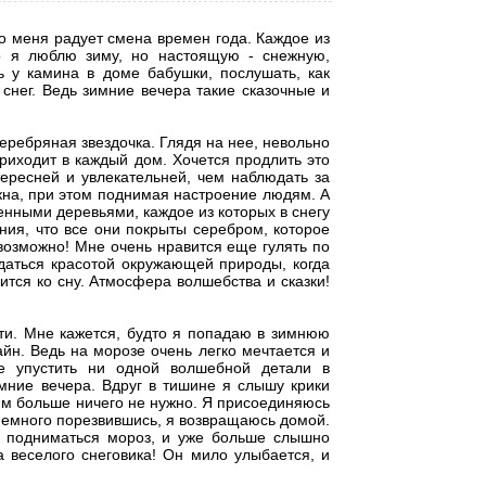
о меня радует смена времен года. Каждое из
о я люблю зиму, но настоящую - снежную,
 у камина в доме бабушки, послушать, как
снег. Ведь зимние вечера такие сказочные и
еребряная звездочка. Глядя на нее, невольно
риходит в каждый дом. Хочется продлить это
тересней и увлекательней, чем наблюдать за
окна, при этом поднимая настроение людям. А
енными деревьями, каждое из которых в снегу
ия, что все они покрыты серебром, которое
евозможно! Мне очень нравится еще гулять по
даться красотой окружающей природы, когда
вится ко сну. Атмосфера волшебства и сказки!
ти. Мне кажется, будто я попадаю в зимнюю
тайн. Ведь на морозе очень легко мечтается и
е упустить ни одной волшебной детали в
мние вечера. Вдруг в тишине я слышу крики
о им больше ничего не нужно. Я присоединяюсь
 Немного порезвившись, я возвращаюсь домой.
ет подниматься мороз, и уже больше слышно
а веселого снеговика! Он мило улыбается, и