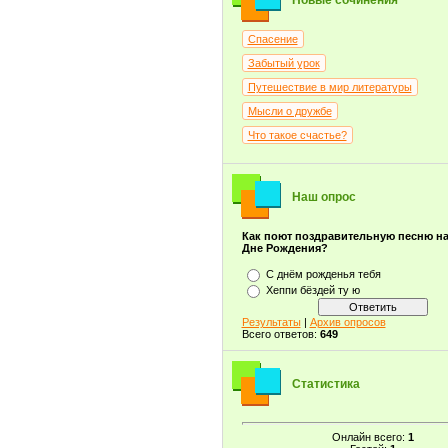
Новые сочинения
Спасение
Забытый урок
Путешествие в мир литературы
Мысли о дружбе
Что такое счастье?
Наш опрос
Как поют поздравительную песню н
Дне Рождения?
С днём рожденья тебя
Хеппи бёздей ту ю
Результаты
|
Архив опросов
Всего ответов:
649
Статистика
Онлайн всего:
1