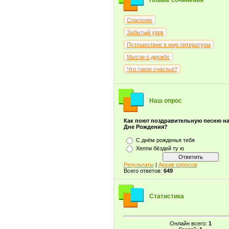
Новые сочинения
Спасение
Забытый урок
Путешествие в мир литературы
Мысли о дружбе
Что такое счастье?
Наш опрос
Как поют поздравительную песню н
Дне Рождения?
С днём рожденья тебя
Хеппи бёздей ту ю
Результаты
|
Архив опросов
Всего ответов:
649
Статистика
Онлайн всего:
1