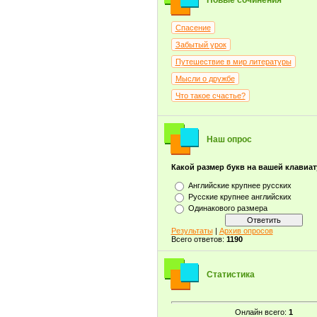
Новые сочинения
Спасение
Забытый урок
Путешествие в мир литературы
Мысли о дружбе
Что такое счастье?
Наш опрос
Какой размер букв на вашей клавиа
Английские крупнее русских
Русские крупнее английских
Одинакового размера
Результаты
|
Архив опросов
Всего ответов:
1190
Статистика
Онлайн всего:
1